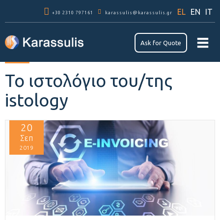
Παράκαμψη
EL
EN
IT
+30 2310 797161
προς το
karassulis@karassulis.gr
κυρίως
περιεχόμενο
Αsk for Quote
Το ιστολόγιο του/της
istology
20
Σεπ
2019