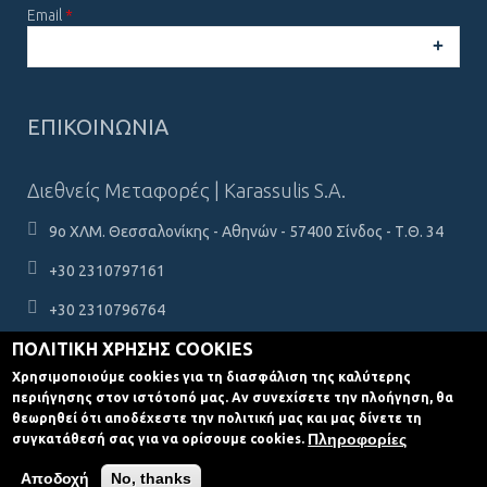
Email
*
CAPTCHA
This
ΕΠΙΚΟΙΝΩΝΙΑ
question is
for testing
whether or
Διεθνείς Μεταφορές | Karassulis S.A.
not you are a
human
9ο ΧΛΜ. Θεσσαλονίκης - Αθηνών - 57400 Σίνδος - Τ.Θ. 34
visitor and to
prevent
+30 2310797161
automated
spam
+30 2310796764
submissions.
ΠΟΛΙΤΙΚΗ ΧΡΗΣΗΣ COOKIES
karassulis@karassulis.gr
5+2
Χρησιμοποιούμε cookies για τη διασφάλιση της καλύτερης
περιήγησης στον ιστότοπό μας. Αν συνεχίσετε την πλοήγηση, θα
θεωρηθεί ότι αποδέχεστε την πολιτική μας και μας δίνετε τη
Πληροφορίες
συγκατάθεσή σας για να ορίσουμε cookies.
Διεθνείς Μεταφορές | Karassulis S.A. © 2020
Κατασκευή ιστοσελίδων Istology
| Μarketing by
| Web & Marketing Solutions
Digitale.gr
Αποδοχή
No, thanks