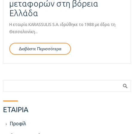
μεταφορών στη βόρεια
Ελλάδα
Η εταιρία KARASSULIS S.A. ιδρύθηκε το 1988 με έδρα τη
Θεσσαλονίκη...
Διαβάστε Περισσότερα
Για Karassulis S.A. | Ο Ηγέτης Του
Κλάδου Των Οδικών Μεταφορών
Στη Βόρεια Ελλάδα
Φόρμα αναζήτησης
Αναζήτηση
ΕΤΑΙΡΙΑ
Προφίλ