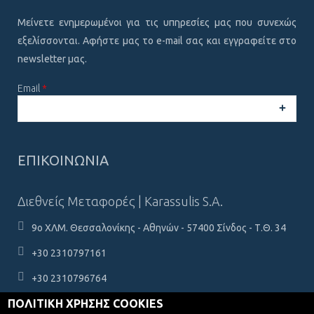
Μείνετε ενημερωμένοι για τις υπηρεσίες μας που συνεχώς
εξελίσσονται. Αφήστε μας το e-mail σας και εγγραφείτε στο
newsletter μας.
Email
*
CAPTCHA
This
ΕΠΙΚΟΙΝΩΝΙΑ
question is
for testing
whether or
Διεθνείς Μεταφορές | Karassulis S.A.
not you are a
human
9ο ΧΛΜ. Θεσσαλονίκης - Αθηνών - 57400 Σίνδος - Τ.Θ. 34
visitor and to
prevent
+30 2310797161
automated
spam
+30 2310796764
submissions.
ΠΟΛΙΤΙΚΗ ΧΡΗΣΗΣ COOKIES
karassulis@karassulis.gr
5+2