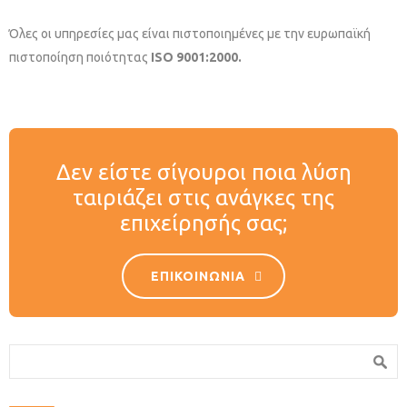
Όλες οι υπηρεσίες μας είναι πιστοποιημένες με την ευρωπαϊκή
πιστοποίηση ποιότητας
ISO 9001:2000.
Δεν είστε σίγουροι ποια λύση
ταιριάζει στις ανάγκες της
επιχείρησής σας;
ΕΠΙΚΟΙΝΩΝΙΑ
Φόρμα αναζήτησης
Αναζήτηση