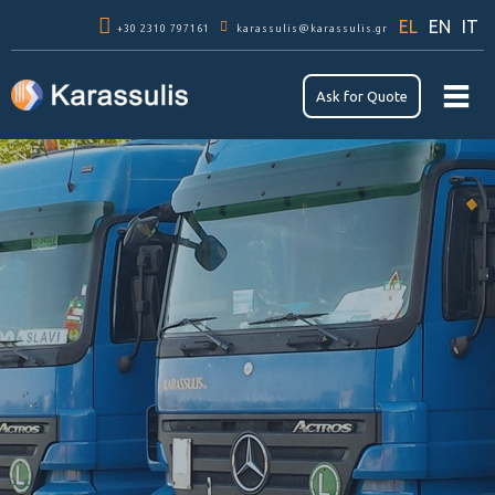
Παράκαμψη
EL
EN
IT
+30 2310 797161
προς το
karassulis@karassulis.gr
κυρίως
περιεχόμενο
Αsk for Quote