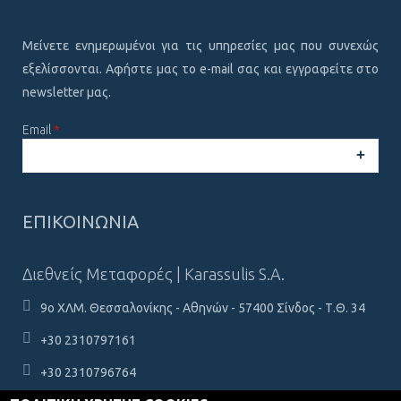
Μείνετε ενημερωμένοι για τις υπηρεσίες μας που συνεχώς
εξελίσσονται. Αφήστε μας το e-mail σας και εγγραφείτε στο
newsletter μας.
Email
*
CAPTCHA
This
ΕΠΙΚΟΙΝΩΝΙΑ
question is
for testing
whether or
Διεθνείς Μεταφορές | Karassulis S.A.
not you are a
human
9ο ΧΛΜ. Θεσσαλονίκης - Αθηνών - 57400 Σίνδος - Τ.Θ. 34
visitor and to
prevent
+30 2310797161
automated
spam
+30 2310796764
submissions.