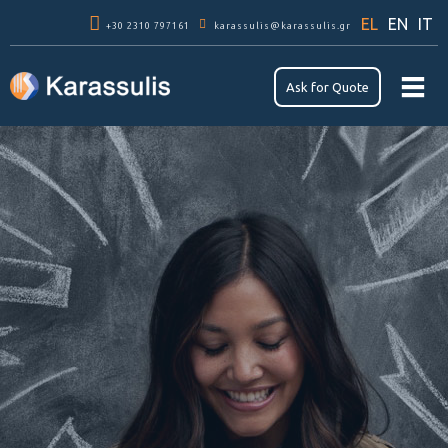
Παράκαμψη
EL
EN
IT
+30 2310 797161
προς το
karassulis@karassulis.gr
κυρίως
περιεχόμενο
Αsk for Quote