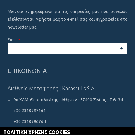
Μείνετε ενημερωμένοι για τις υπηρεσίες μας που συνεχώς
εξελίσσονται. Αφήστε μας το e-mail σας και εγγραφείτε στο
newsletter μας.
Email
*
CAPTCHA
This
ΕΠΙΚΟΙΝΩΝΙΑ
question is
for testing
whether or
Διεθνείς Μεταφορές | Karassulis S.A.
not you are a
human
9ο ΧΛΜ. Θεσσαλονίκης - Αθηνών - 57400 Σίνδος - Τ.Θ. 34
visitor and to
prevent
+30 2310797161
automated
spam
+30 2310796764
submissions.
ΠΟΛΙΤΙΚΗ ΧΡΗΣΗΣ COOKIES
karassulis@karassulis.gr
5+2