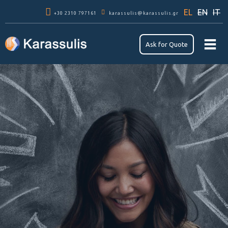
Παράκαμψη
EL
EN
IT
+30 2310 797161
προς το
karassulis@karassulis.gr
κυρίως
περιεχόμενο
Αsk for Quote