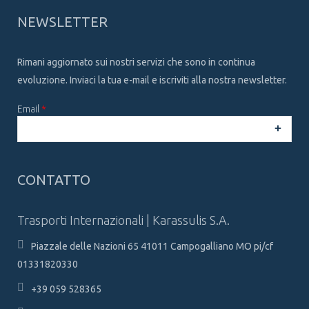
NEWSLETTER
Rimani aggiornato sui nostri servizi che sono in continua
evoluzione. Inviaci la tua e-mail e iscriviti alla nostra newsletter.
Email
*
CAPTCHA
This
CONTATTO
question is
for testing
whether or
Trasporti Internazionali | Karassulis S.A.
not you are a
human
Piazzale delle Nazioni 65 41011 Campogalliano MO pi/cf
visitor and to
prevent
01331820330
automated
spam
+39 059 528365
submissions.