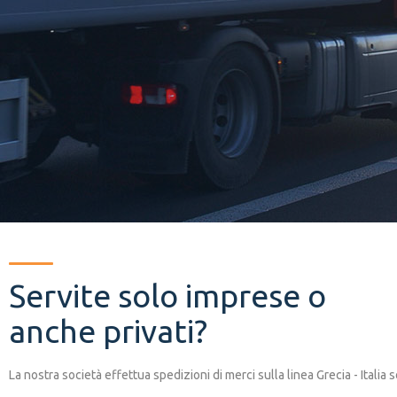
Servite solo imprese o
anche privati?
La
nostra
societ
à
effettua
spedizioni
di
merci
sulla
linea
Grecia
-
Italia
s