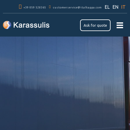
Skip to
EL
EN
IT
+39 059 528365
main
customerservice@italkappa.com
content
Ask for quote