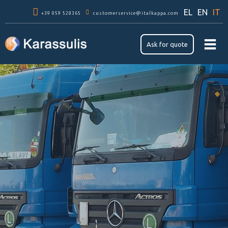
Skip to
EL
EN
IT
+39 059 528365
main
customerservice@italkappa.com
content
Ask for quote