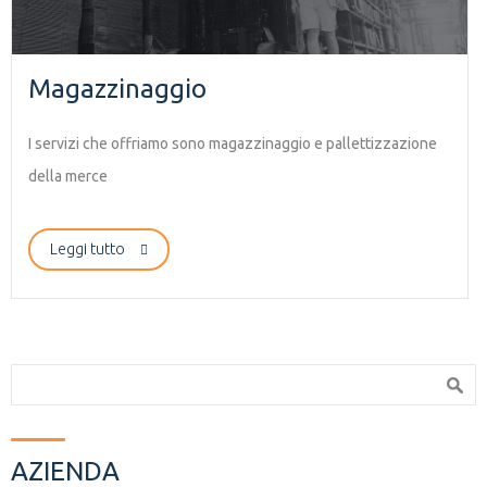
Magazzinaggio
I servizi che offriamo sono magazzinaggio e pallettizzazione
della merce
Leggi tutto
Search form
Search
AZIENDA