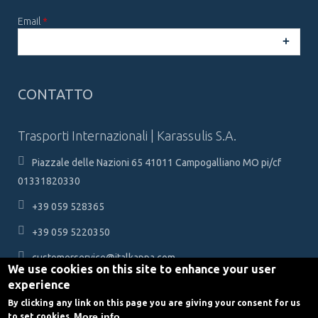
Email
*
CAPTCHA
This
CONTATTO
question is
for testing
whether or
Trasporti Internazionali | Karassulis S.A.
not you are a
human
Piazzale delle Nazioni 65 41011 Campogalliano MO pi/cf
visitor and to
prevent
01331820330
automated
spam
+39 059 528365
submissions.
+39 059 5220350
5+2
customerservice@italkappa.com
We use cookies on this site to enhance your user
experience
By clicking any link on this page you are giving your consent for us
More info
to set cookies.