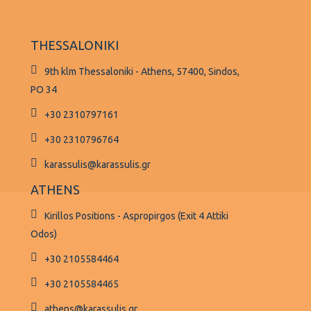
THESSALONIKI
9th klm Thessaloniki - Athens, 57400, Sindos,
PO 34
+30 2310797161
+30 2310796764
karassulis@karassulis.gr
ATHENS
Kirillos Positions - Aspropirgos (Exit 4 Attiki
Odos)
+30 2105584464
+30 2105584465
athens@karassulis.gr