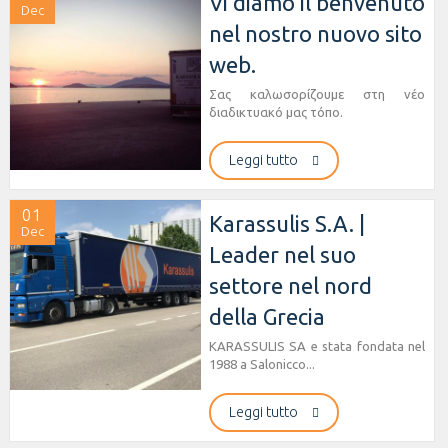
Vi diamo il benvenuto
Dec
nel nostro nuovo sito
web.
Σας καλωσορίζουμε στη νέο
διαδικτυακό μας τόπο.
Leggi tutto
01
Karassulis S.A. |
Dec
Leader nel suo
settore nel nord
della Grecia
KARASSULIS SA e stata fondata nel
1988 a Salonicco...
Leggi tutto