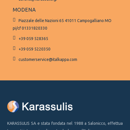
MODENA
Piazzale delle Nazioni 65 41011 Campogalliano MO
pi/cf 01331820330
+39 059 528365
+39 059 5220350
customerservice@italkappa.com
KARASSULIS SA e stata fondata nel 1988 a Salonicco, effettua