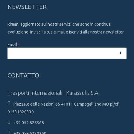
NEWSLETTER
Rimani aggiornato sui nostri servizi che sono in continua
evoluzione. Inviaci la tua e-mail e iscriviti alla nostra newsletter.
Email
*
CAPTCHA
This
CONTATTO
question is
for testing
whether or
Trasporti Internazionali | Karassulis S.A.
not you are a
human
Piazzale delle Nazioni 65 41011 Campogalliano MO pi/cf
visitor and to
prevent
01331820330
automated
spam
+39 059 528365
submissions.
+39 059 5220350