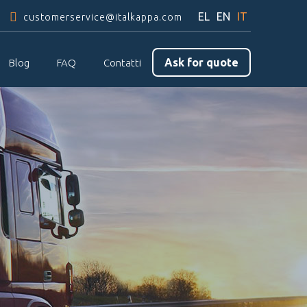
EL
EN
IT
customerservice@italkappa.com
Ask for quote
Blog
FAQ
Contatti