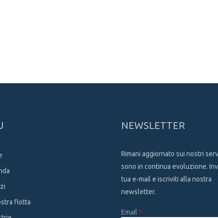
U
NEWSLETTER
Rimani aggiornato sui nostri serv
e
sono in continua evoluzione. Invi
nda
tua e-mail e iscriviti alla nostra
zi
newsletter.
stra flotta
Email
*
trie