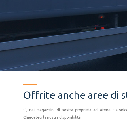
Offrite anche aree di 
Sì, nei magazzini di nostra proprietà ad Atene, Saloni
Chiedeteci
la
nostra
disponibilità.