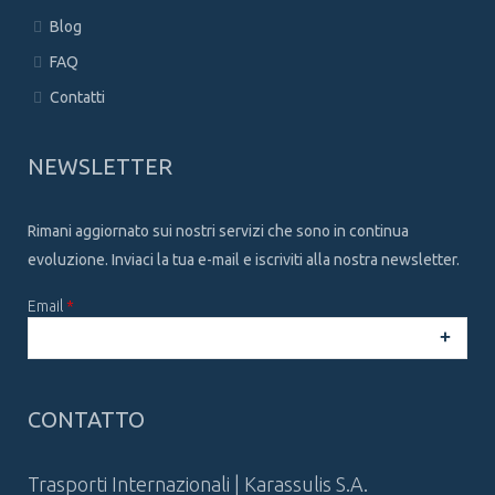
Blog
FAQ
Contatti
NEWSLETTER
Rimani aggiornato sui nostri servizi che sono in continua
evoluzione. Inviaci la tua e-mail e iscriviti alla nostra newsletter.
Email
*
CAPTCHA
This
CONTATTO
question is
for testing
whether or
Trasporti Internazionali | Karassulis S.A.
not you are a