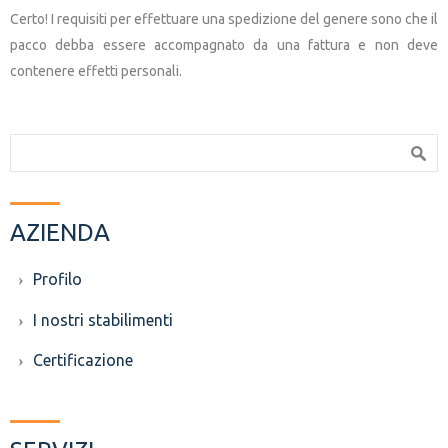
Certo! I requisiti per effettuare una spedizione del genere sono che il
pacco debba essere accompagnato da una fattura e non deve
contenere effetti personali.
Search form
Search
AZIENDA
Profilo
I nostri stabilimenti
Certificazione