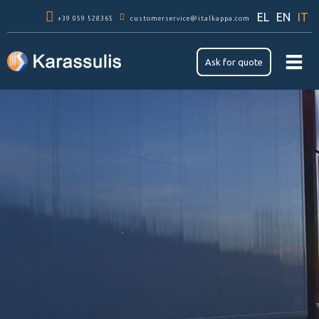
Skip to
EL
EN
IT
+39 059 528365
main
customerservice@italkappa.com
content
Ask for quote