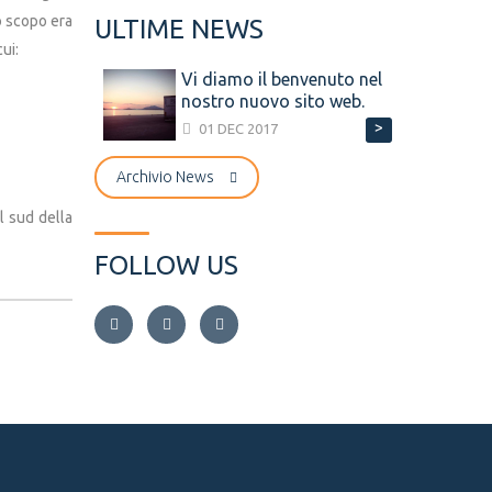
o scopo era
ULTIME NEWS
ui:
Vi diamo il benvenuto nel
nostro nuovo sito web.
>
01 DEC 2017
Archivio News
l sud della
FOLLOW US