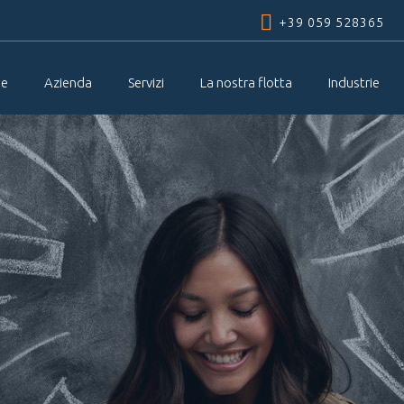
Skip to
+39 059 528365
main
content
e
Azienda
Servizi
La nostra flotta
Industrie